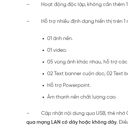
– Hoạt động độc lập, không cần thêm 1 m
– Hỗ trợ nhiều định dạng hiển thị trên 1 m
01 ảnh nền.
01 video.
05 vùng ảnh khác nhau, hỗ trợ các
02 Text banner cuộn dọc, 02 Text 
Hỗ trợ Powerpoint.
Âm thanh nền chất lượng cao.
– Cập nhật nội dung qua USB, thẻ nhớ 
qua mạng LAN có dây hoặc không dây
. Đi