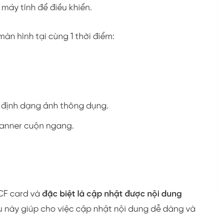
áy tính để điều khiển.
àn hình tại cùng 1 thời điểm:
 định dạng ảnh thông dụng.
banner cuộn ngang.
CF card và
đặc biệt là cập nhật được nội dung
ều này giúp cho việc cập nhật nội dung dễ dàng và