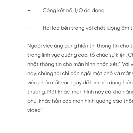
– Cổng kết nối I/O đa dạng.
– Hai loa bên trong với chất lượng âm th
Ngoài việc ứng dụng hiển thị thông tin cho 
trong lĩnh vực quảng cáo, tổ chức sự kiện. 
nhật thông tin cho màn hình nhận xét:” Với v
này, chúng tôi chỉ cần ngồi một chỗ và mất
việc phải mất vài ngày để làm nội dung hiể
thường. Mặt khác, màn hình này có khả năng
phú, khác hẳn các màn hình quảng cáo thôn
video”.