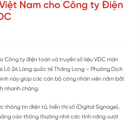
 Việt Nam cho Công ty Điện
VDC
o Công ty điện toán và truyền số liệu VDC màn
 tại Lô 2A Làng quốc tế Thăng Long – Phường Dịch
hình này giúp các cán bộ công nhân viên nắm bắt
ch nhanh chóng.
 thông tin điện tử, hiển thị số (Digital Signage),
uảng cáo thông thường nhờ các tính năng vượt