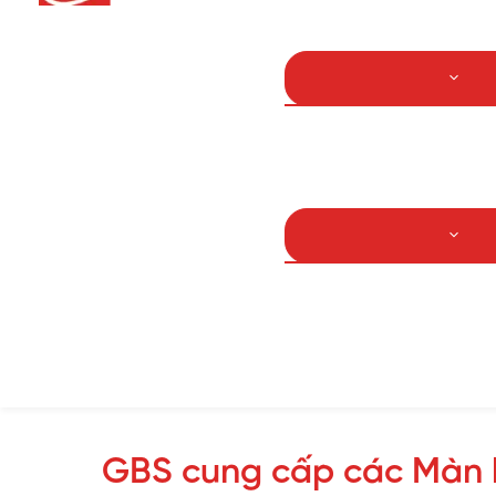
Bảo trì bảo dưỡng
Dầu khí
Năng lượng
Sản phẩm GBS phân 
IEI
LG
Samsung
Các sản phẩm khác
GBS cung cấp các Màn hì