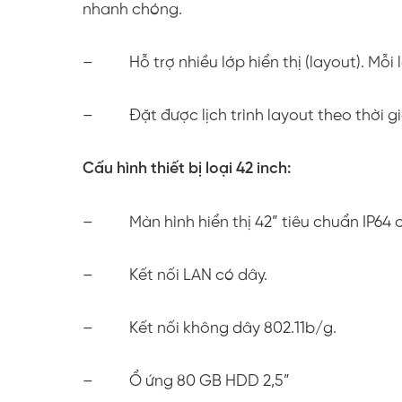
nhanh chóng.
– Hỗ trợ nhiều lớp hiển thị (layout). Mỗi 
– Đặt được lịch trình layout theo thời gi
Cấu hình thiết bị loại 42 inch:
– Màn hình hiển thị 42” tiêu chuẩn IP64 
– Kết nối LAN có dây.
– Kết nối không dây 802.11b/g.
– Ổ ứng 80 GB HDD 2,5”