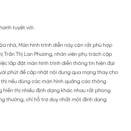
anh tuyệt vời.
tòa nhà, Màn hình trình diễn này còn rất phù hợp
Chị Trần Thị Lan Phương, nhân viên phụ trách cập
iệc lắp đặt màn hình trình diễn thông tin hiện đại
 vài phút để cập nhật nội dung qua mạng thay cho
n thị nếu dùng các màn hình quảng cáo thông
 hiển thị nhiều định dạng khác nhau rất phong
g thường, chỉ hỗ trợ duy nhất một định dạng