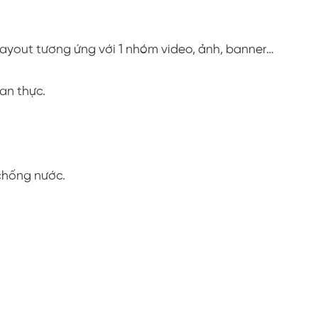
layout tương ứng với 1 nhóm video, ảnh, banner…
an thực.
chống nước.