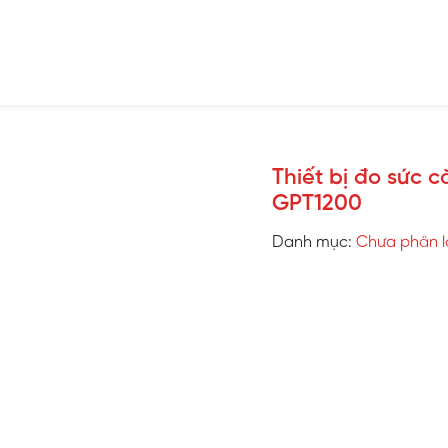
Sản phẩm
Giải pháp
Dự án
Tin tức
Tuyển d
Thiết bị đo sức
GPT1200
Danh mục:
Chưa phân l