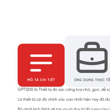
MÔ TẢ CHI TIẾT
ỨNG DỤNG THỰC T
GPT1200 là Thiết bị đo sức căng loại nhỏ, gọn, dễ s
Là thiết bị có độ chính xác cao nhất hiện nay đã đ
Bộ phát kích thích sẽ tạo ra và duy trì độ rung của 