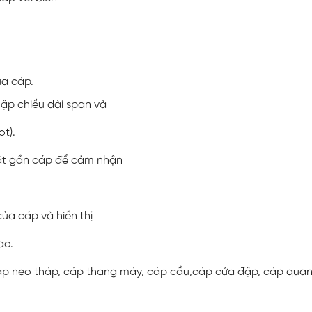
ủa cáp.
ập chiều dài span và
ot).
ặt gần cáp để cảm nhận
ủa cáp và hiển thị
ao.
p neo tháp, cáp thang máy, cáp cầu,cáp cửa đập, cáp quang