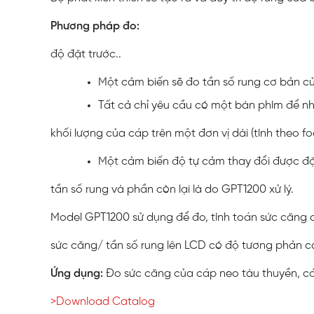
Phương pháp đo:
độ đặt trước..
Một cảm biến sẽ đo tần số rung cơ bản c
Tất cả chỉ yêu cầu có một bàn phím để nh
khối lượng của cáp trên một đơn vị dài (tính theo fo
Một cảm biến độ tự cảm thay đổi được đ
tần số rung và phần còn lại là do GPT1200 xử lý.
Model GPT1200 sử dụng để đo, tính toán sức căng c
sức căng/ tần số rung lên LCD có độ tương phản c
Ứng dụng:
Đo sức căng của cáp neo tàu thuyền, cá
>Download Catalog