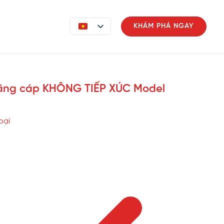
ụng
Liên hệ
KHÁM PHÁ NGAY
 căng cáp KHÔNG TIẾP XÚC Model
oại