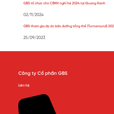
GBS tổ chức cho CBNV nghỉ hè 2024 tại Quang Hanh
02/11/2024
GBS tham gia dự án bảo dưỡng tổng thể (Turnaround) 20
25/09/2023
Công ty Cổ phần GBS
Liên hệ