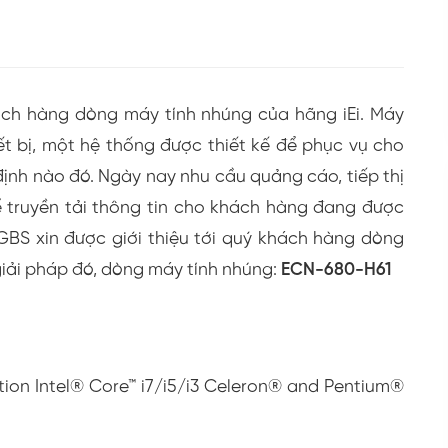
ách hàng dòng máy tính nhúng của hãng iEi. Máy
iết bị, một hệ thống được thiết kế để phục vụ cho
ịnh nào đó. Ngày nay nhu cầu quảng cáo, tiếp thị
 truyền tải thông tin cho khách hàng đang được
 GBS xin được giới thiệu tới quý khách hàng dòng
iải pháp đó, dòng máy tính nhúng:
ECN-680-H61
tion Intel® Core™ i7/i5/i3 Celeron® and Pentium®