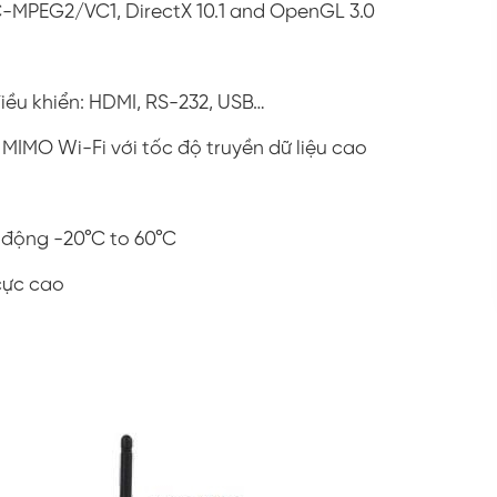
C-MPEG2/VC1, DirectX 10.1 and OpenGL 3.0
điều khiển: HDMI, RS-232, USB…
MIMO Wi-Fi với tốc độ truyền dữ liệu cao
t động -20°C to 60°C
 cực cao