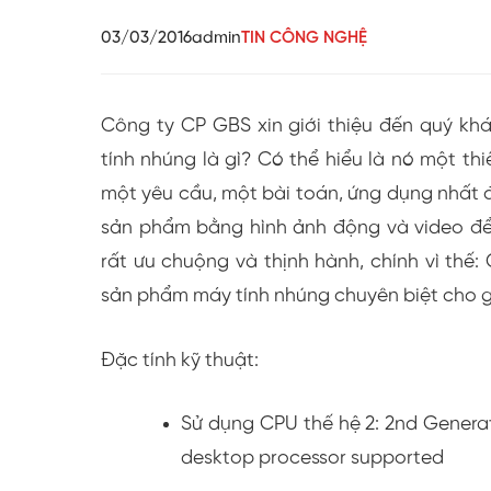
03/03/2016
admin
TIN CÔNG NGHỆ
Công ty CP GBS xin giới thiệu đến quý kh
tính nhúng là gì? Có thể hiểu là nó một th
một yêu cầu, một bài toán, ứng dụng nhất đ
sản phẩm bằng hình ảnh động và video để
rất ưu chuộng và thịnh hành, chính vì thế:
sản phẩm máy tính nhúng chuyên biệt cho g
Đặc tính kỹ thuật:
Sử dụng CPU thế hệ 2: 2nd Genera
desktop processor supported