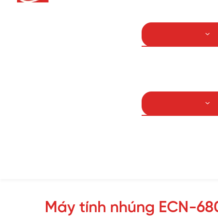
Bảo trì bảo dưỡ
Dầu khí
Năng lượng
Sản phẩm GBS p
IEI
LG
Samsung
Các sản phẩm 
Máy tính nhúng ECN-68