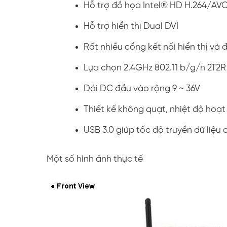
Hỗ trợ đồ họa Intel® HD H.264/AV
Hỗ trợ hiển thị Dual DVI
Rất nhiều cổng kết nối hiển thị và 
Lựa chọn 2.4GHz 802.11 b/g/n 2T2R 
Dải DC đầu vào rộng 9 ~ 36V
Thiết kế không quạt, nhiệt độ hoạ
USB 3.0 giúp tốc độ truyền dữ liệu
Một số hình ảnh thực tế