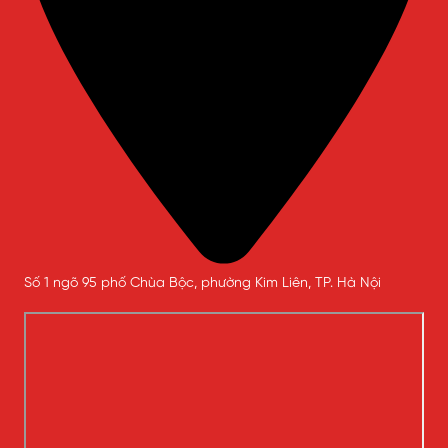
Số 1 ngõ 95 phố Chùa Bộc, phường Kim Liên, TP. Hà Nội