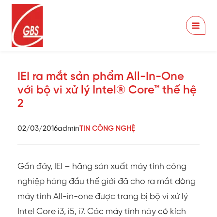
Nhảy
tới
nội
dung
IEI ra mắt sản phẩm All-In-One
với bộ vi xử lý Intel® Core™ thế hệ
2
02/03/2016
admin
TIN CÔNG NGHỆ
Gần đây, IEI – hãng sản xuất máy tính công
nghiệp hàng đầu thế giới đã cho ra mắt dòng
máy tính All-in-one được trang bị bộ vi xử lý
Intel Core i3, i5, i7. Các máy tính này có kích