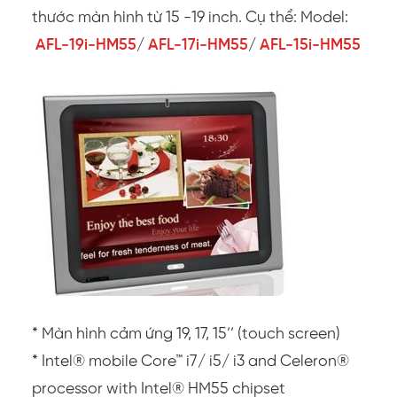
thước màn hình từ 15 -19 inch. Cụ thể: Model:
AFL-19i-HM55
/
AFL-17i-HM55
/
AFL-15i-HM55
* Màn hình cảm ứng 19, 17, 15’’ (touch screen)
* Intel® mobile Core™ i7/ i5/ i3 and Celeron®
processor with Intel® HM55 chipset