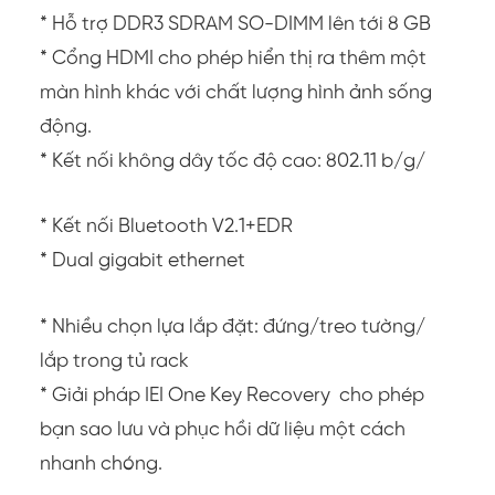
* Hỗ trợ DDR3 SDRAM SO-DIMM lên tới 8 GB
* Cổng HDMI cho phép hiển thị ra thêm một
màn hình khác với chất lượng hình ảnh sống
động.
* Kết nối không dây tốc độ cao: 802.11 b/g/
* Kết nối Bluetooth V2.1+EDR
* Dual gigabit ethernet
* Nhiều chọn lựa lắp đặt: đứng/treo tường/
lắp trong tủ rack
* Giải pháp IEI One Key Recovery cho phép
bạn sao lưu và phục hồi dữ liệu một cách
nhanh chóng.