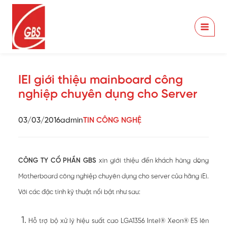
Nhảy
tới
nội
dung
IEI giới thiệu mainboard công
nghiệp chuyên dụng cho Server
03/03/2016
admin
TIN CÔNG NGHỆ
CÔNG TY CỔ PHẦN GBS
xin giới thiệu đến khách hàng dòng
Motherboard công nghiệp chuyên dụng cho server của hãng iEi.
Với các đặc tính kỹ thuật nổi bật như sau:
Hỗ trợ bộ xử lý hiệu suất cao LGA1356 Intel® Xeon® E5 lên