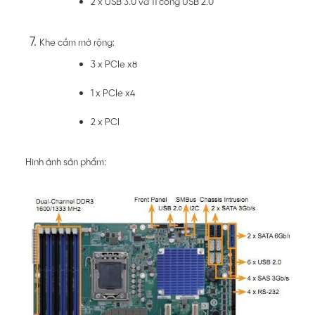
2 x USB 3.0 và 11 cổng USB 2.0
Khe cắm mở rộng:
3 x PCIe x8
1 x PCIe x4
2 x PCI
Hình ảnh sản phẩm: