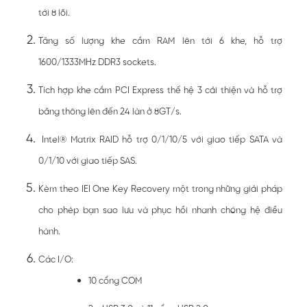
tới 8 lõi.
Tăng số lượng khe cắm RAM lên tới 6 khe, hỗ trợ
1600/1333MHz DDR3 sockets.
Tích hợp khe cắm PCI Express thế hệ 3 cải thiện và hỗ trợ
băng thông lên đến 24 làn ở 8GT/s.
Intel® Matrix RAID hỗ trợ 0/1/10/5 với giao tiếp SATA và
0/1/10 với giao tiếp SAS.
Kèm theo IEI One Key Recovery một trong những giải pháp
cho phép bạn sao lưu và phục hồi nhanh chóng hệ điều
hành.
Các I/O:
10 cổng COM