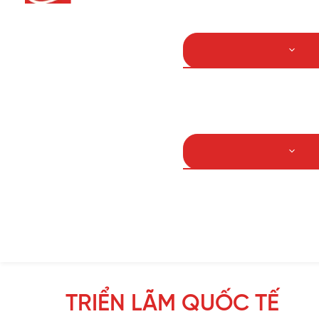
Bảo trì bảo dưỡng
Dầu khí
Năng lượng
Sản phẩm GBS phân 
IEI
LG
Samsung
Các sản phẩm khác
TRIỂN LÃM QUỐC TẾ