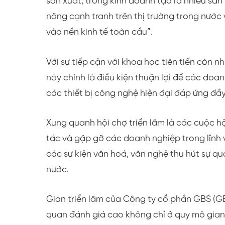
sản xuất, trong kinh doanh tạo ra nhiều sả
năng cạnh tranh trên thị trường trong nước
vào nền kinh tế toàn cầu”.
Với sự tiếp cận với khoa học tiên tiến còn n
này chính là điều kiện thuận lợi để các doan
các thiết bị công nghệ hiện đại đáp ứng đầy
Xung quanh hội chợ triển lãm là các cuộc h
tác và gặp gỡ các doanh nghiệp trong lĩnh v
các sự kiện văn hoá, văn nghệ thu hút sự q
nước.
Gian triển lãm của Công ty cổ phần GBS (G
quan đánh giá cao không chỉ ở quy mô gian