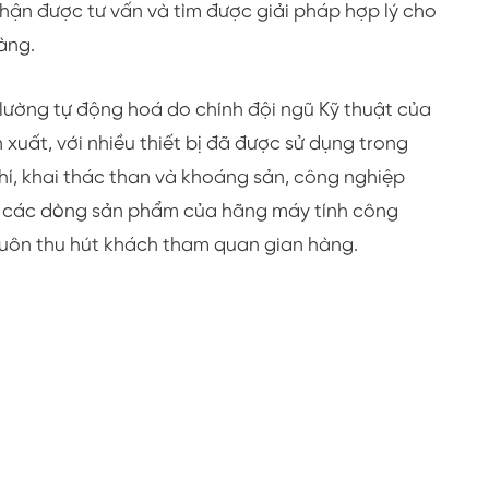
ận được tư vấn và tìm được giải pháp hợp lý cho
àng.
 lường tự động hoá do chính đội ngũ Kỹ thuật của
n xuất, với nhiều thiết bị đã được sử dụng trong
hí, khai thác than và khoáng sản, công nghiệp
…, các dòng sản phẩm của hãng máy tính công
à luôn thu hút khách tham quan gian hàng.