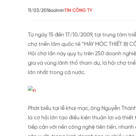
11/03/2016
admin
TIN CÔNG TY
Từ ngày 15 đến 17/10/2009, tại trung tâm tr
chợ triển lãm quốc tế “MÁY MÓC THIẾT BỊ
Hội chợ lần này quy tụ trên 250 doanh nghiệ
gia và vùng lãnh thổ tham dự, là hội chợ tri
lớn nhất trong cả nước.
Phát biểu tại lễ khai mạc, ông Nguyễn Thàn
là cơ hội lớn tạo điều kiện thuận lợi và thiế
tiếp cận với nền công nghệ tiên tiến, nhan