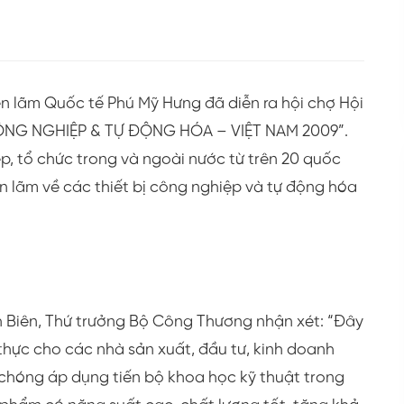
iển lãm Quốc tế Phú Mỹ Hưng đã diễn ra hội chợ Hội
 CÔNG NGHIỆP & TỰ ĐỘNG HÓA – VIỆT NAM 2009”.
p, tổ chức trong và ngoài nước từ trên 20 quốc
ển lãm về các thiết bị công nghiệp và tự động hóa
h Biên, Thứ trưởng Bộ Công Thương nhận xét: “Đây
t thực cho các nhà sản xuất, đầu tư, kinh doanh
h chóng áp dụng tiến bộ khoa học kỹ thuật trong