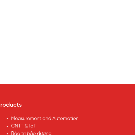
roducts
Measurement and Automation
CNTT & IoT
Bảo trì bảo dưỡng