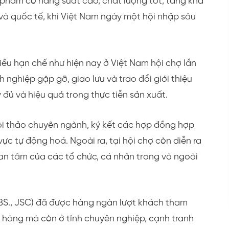
n phẩm có năng suất cao, chất lượng tốt, tăng khả
 và quốc tế, khi Việt Nam ngày một hội nhập sâu
hiều hạn chế như hiện nay ở Việt Nam hội chợ lần
h nghiệp gặp gỡ, giao lưu và trao đổi giới thiệu
 đủ và hiệu quả trong thực tiễn sản xuất.
ội thảo chuyên ngành, ký kết các hợp đồng hợp
ực tự động hoá. Ngoài ra, tại hội chợ còn diễn ra
uan tâm của các tổ chức, cá nhân trong và ngoài
BS., JSC) đã được hàng ngàn lượt khách tham
 hàng mà còn ở tính chuyên nghiệp, cạnh tranh