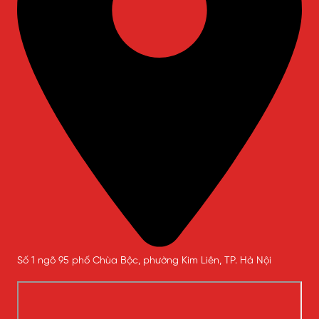
Số 1 ngõ 95 phố Chùa Bộc, phường Kim Liên, TP. Hà Nội