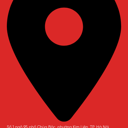
Số 1 ngõ 95 phố Chùa Bộc, phường Kim Liên, TP. Hà Nội