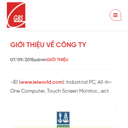
Skip
to
content
GIỚI THIỆU VỀ CÔNG TY
07/09/2015
admin
GIỚI THIỆU
-IEI (
www.ieiworld.com
): Industrial PC, All-In-
One Computer, Touch Screen Monitor,…ect