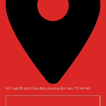
Số 1 ngõ 95 phố Chùa Bộc, phường Kim Liên, TP. Hà Nội