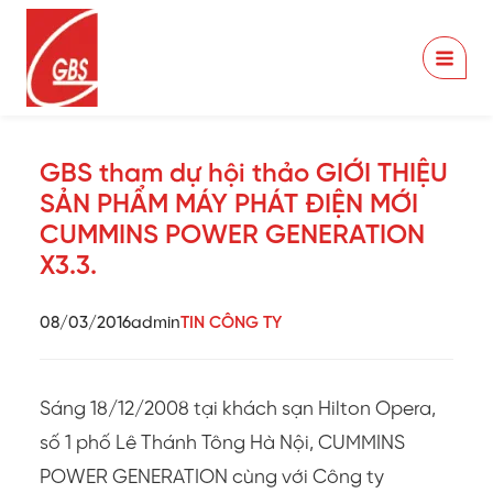
Skip
to
content
GBS tham dự hội thảo GIỚI THIỆU
SẢN PHẨM MÁY PHÁT ĐIỆN MỚI
CUMMINS POWER GENERATION
X3.3.
08/03/2016
admin
TIN CÔNG TY
Sáng 18/12/2008 tại khách sạn Hilton Opera,
số 1 phố Lê Thánh Tông Hà Nội, CUMMINS
POWER GENERATION cùng với Công ty