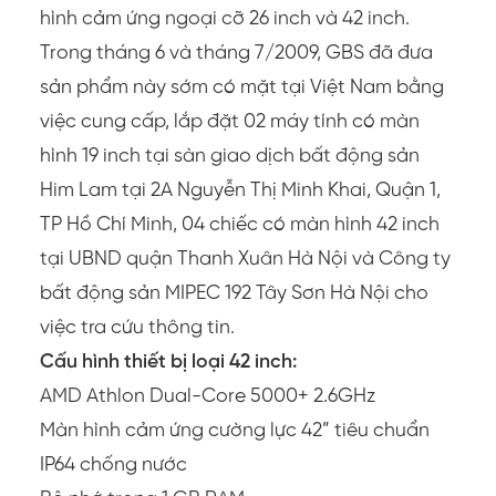
hình cảm ứng ngoại cỡ 26 inch và 42 inch.
Trong tháng 6 và tháng 7/2009, GBS đã đưa
sản phẩm này sớm có mặt tại Việt Nam bằng
việc cung cấp, lắp đặt 02 máy tính có màn
hình 19 inch tại sàn giao dịch bất động sản
Him Lam tại 2A Nguyễn Thị Minh Khai, Quận 1,
TP Hồ Chí Minh, 04 chiếc có màn hình 42 inch
tại UBND quận Thanh Xuân Hà Nội và Công ty
bất động sản MIPEC 192 Tây Sơn Hà Nội cho
việc tra cứu thông tin.
Cấu hình thiết bị loại 42 inch:
AMD Athlon Dual-Core 5000+ 2.6GHz
Màn hình cảm ứng cường lực 42” tiêu chuẩn
IP64 chống nước