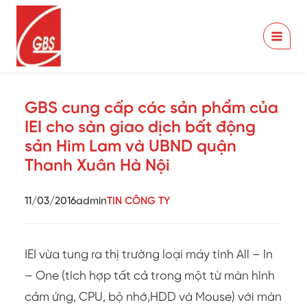
Skip
to
content
GBS cung cấp các sản phẩm của
IEI cho sàn giao dịch bất động
sản Him Lam và UBND quận
Thanh Xuân Hà Nội
11/03/2016
admin
TIN CÔNG TY
IEI vừa tung ra thị trường loại máy tính All – In
– One (tích hợp tất cả trong một từ màn hình
cảm ứng, CPU, bộ nhớ,HDD và Mouse) với màn